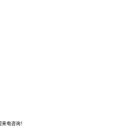
欢迎来电咨询！