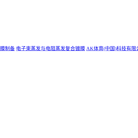
膜制备
电子束蒸发与电阻蒸发复合镀膜
AK体育(中国)科技有