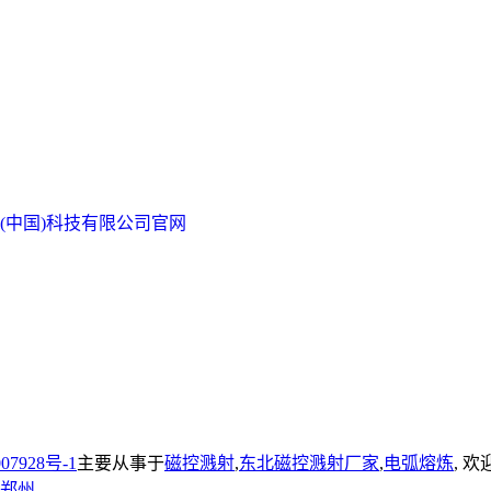
育(中国)科技有限公司官网
07928号-1
主要从事于
磁控溅射
,
东北磁控溅射厂家
,
电弧熔炼
, 
郑州